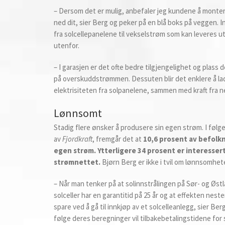
– Dersom det er mulig, anbefaler jeg kundene å monte
ned dit, sier Berg og peker på en blå boks på veggen. I
fra solcellepanelene til vekselstrøm som kan leveres ut
utenfor.
– I garasjen er det ofte bedre tilgjengelighet og plass
på overskuddstrømmen. Dessuten blir det enklere å lade 
elektrisiteten fra solpanelene, sammen med kraft fra ne
Lønnsomt
Stadig flere ønsker å produsere sin egen strøm. I føl
av
Fjordkraft
, fremgår det at
10,6 prosent av befolk
egen strøm. Ytterligere 34 prosent er interessert
strømnettet.
Bjørn Berg er ikke i tvil om lønnsomhete
– Når man tenker på at solinnstrålingen på Sør- og Østl
solceller har en garantitid på 25 år og at effekten nest
spare ved å gå til innkjøp av et solcelleanlegg, sier Ber
følge deres beregninger vil tilbakebetalingstidene for 