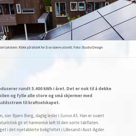
e takstein. Klikk på bildet for å se større utsnitt. Foto: Studio Design
userer rundt 5.400 kWh i året. Det er nok til å dekke
len og fylle alle store og små skjermer med
ddsstrøm til kraftselskapet.
, sier Bjørn Berg, daglig leder i
Sunva AS
. Han er svært
istisk gir et harmonisk løft til den sorte takflaten.
t i det nyetablerte boligfeltet i Lillesand i Aust-Agder.