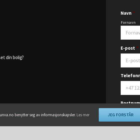
Navn
*
Fornavn
E-post
*
et din bolig?
Telefon
Postnum
JEG FORSTÅR
unva.no benytter seg av informasjonskapsler.
Les mer
Please ente
Kommune