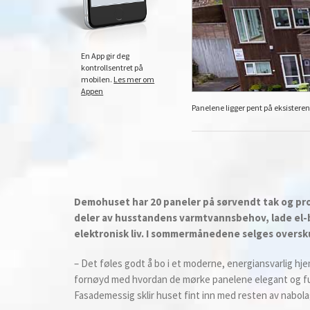
En App gir deg
kontrollsentret på
mobilen.
Les mer om
Appen
Panelene ligger pent på eksisterend
Demohuset har 20 paneler på sørvendt tak og prod
deler av husstandens varmtvannsbehov, lade el-bi
elektronisk liv. I sommermånedene selges oversku
– Det føles godt å bo i et moderne, energiansvarlig hjem
fornøyd med hvordan de mørke panelene elegant og futur
Fasademessig sklir huset fint inn med resten av nabolage