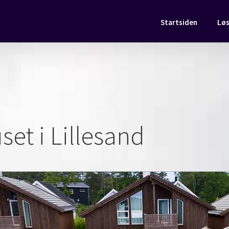
Startsiden
Løs
et i Lillesand