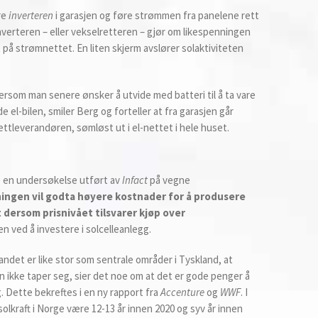
re
inverteren
i garasjen og føre strømmen fra panelene rett
nverteren – eller vekselretteren – gjør om likespenningen
 på strømnettet. En liten skjerm avslører solaktiviteten
 dersom man senere ønsker å utvide med batteri til å ta vare
el-bilen, smiler Berg og forteller at fra garasjen går
ttleverandøren, sømløst ut i el-nettet i hele huset.
ge en undersøkelse utført av
Infact
på vegne
ningen vil godta høyere kostnader for å produsere
 dersom prisnivået tilsvarer kjøp over
n ved å investere i solcelleanlegg.
andet er like stor som sentrale områder i Tyskland, at
en ikke taper seg, sier det noe om at det er gode penger å
g. Dette bekreftes i en ny rapport fra
Accenture
og
WWF
. I
solkraft i Norge være 12-13 år innen 2020 og syv år innen