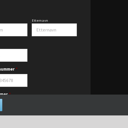
Etternavn
nummer
*
mer
*
r a value between
0001
and
9999
.
/sted
*